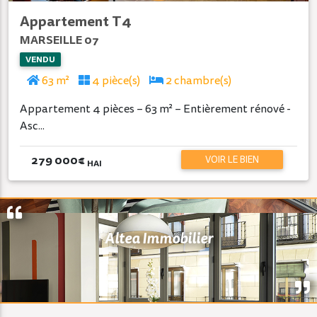
Appartement T4
MARSEILLE 07
VENDU
63 m²
4 pièce(s)
2 chambre(s)
Appartement 4 pièces – 63 m² – Entièrement rénové -
Asc...
279 000
€
VOIR LE BIEN
HAI
Altea Immobilier