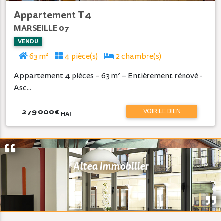
Appartement T4
MARSEILLE 07
VENDU
63 m²
4 pièce(s)
2 chambre(s)
Appartement 4 pièces – 63 m² – Entièrement rénové -
Asc...
279 000
€
VOIR LE BIEN
HAI
Altea Immobilier