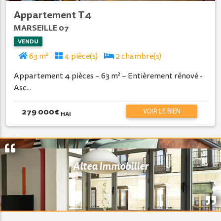
Appartement T4
MARSEILLE 07
VENDU
63 m²
4 pièce(s)
2 chambre(s)
Appartement 4 pièces – 63 m² – Entièrement rénové -
Asc...
279 000
€
VOIR LE BIEN
HAI
Altea Immobilier